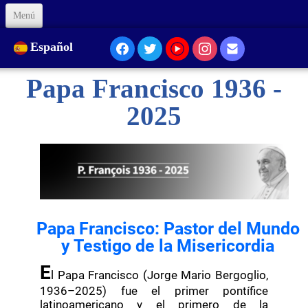
Menú
Inicio
Español
Sobre Nosotros
Papa Francisco 1936 -
Nuestra Presencia...
2025
Formación
Animación
Enlaces
Papa Francisco: Pastor del Mundo
Apóyenos
y Testigo de la Misericordia
Código de Ética
E
l Papa Francisco (Jorge Mario Bergoglio,
1936–2025) fue el primer pontífice
Contacto
latinoamericano y el primero de la